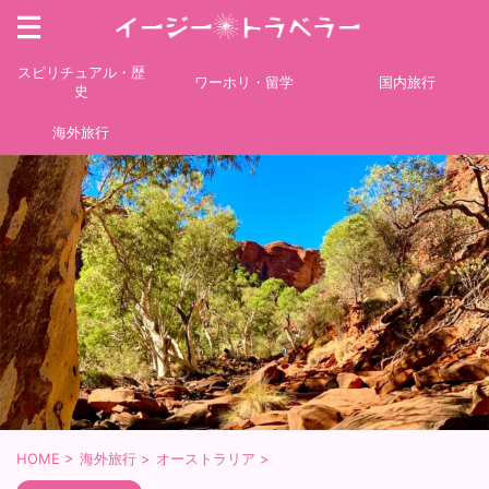
スピリチュアル・歴
ワーホリ・留学
国内旅行
史
海外旅行
HOME
>
海外旅行
>
オーストラリア
>